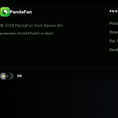
PandaFan
PRO
Pric
© 2026 PandaFan from Beexio BV.
Dow
production: 61c843f7c881 on hkls2.
For
Dedi
EN