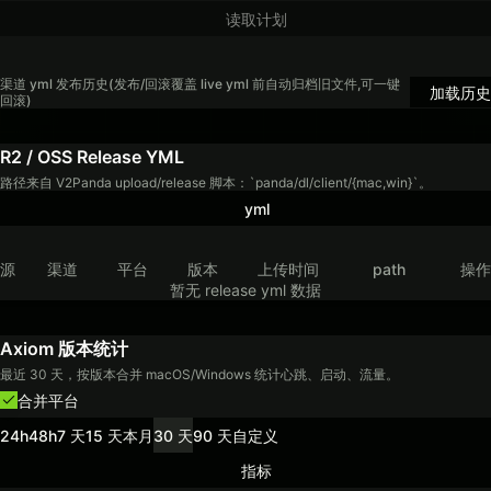
读取计划
渠道 yml 发布历史(发布/回滚覆盖 live yml 前自动归档旧文件,可一键
加载历史
回滚)
R2 / OSS Release YML
路径来自 V2Panda upload/release 脚本：`panda/dl/client/{mac,win}`。
yml
源
渠道
平台
版本
上传时间
path
操作
暂无 release yml 数据
Axiom 版本统计
最近 30 天，按版本合并 macOS/Windows 统计心跳、启动、流量。
合并平台
24h
48h
7 天
15 天
本月
30 天
90 天
自定义
指标